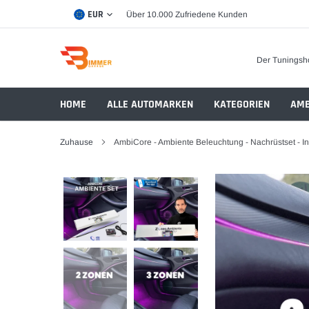
Direkt
EUR
Über 10.000 Zufriedene Kunden
zum
Inhalt
Der Tuningsh
HOME
ALLE AUTOMARKEN
KATEGORIEN
AMB
Zuhause
AmbiCore - Ambiente Beleuchtung - Nachrüstset - Ind