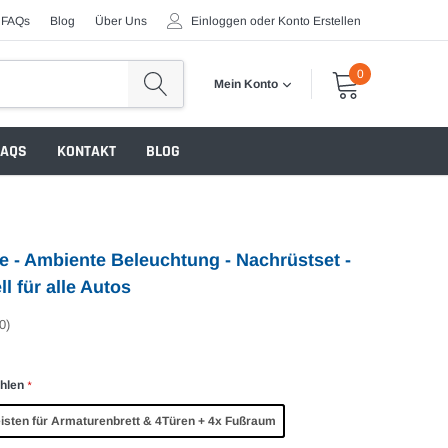
FAQs
Blog
Über Uns
Einloggen
oder
Konto Erstellen
0
Mein Konto
FAQS
KONTAKT
BLOG
 - Ambiente Beleuchtung - Nachrüstset -
ll für alle Autos
0)
hlen
*
eisten für Armaturenbrett & 4Türen + 4x Fußraum