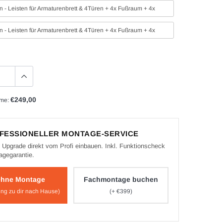
n - Leisten für Armaturenbrett & 4Türen + 4x Fußraum + 4x
Türgriff&Türfach
n - Leisten für Armaturenbrett & 4Türen + 4x Fußraum + 4x
Türgriff&Türfach + 4x Lautsprecher
€249,00
me:
OFESSIONELLER MONTAGE-SERVICE
 Upgrade direkt vom Profi einbauen. Inkl. Funktionscheck
agegarantie.
hne Montage
Fachmontage buchen
ung zu dir nach Hause)
(+ €399)