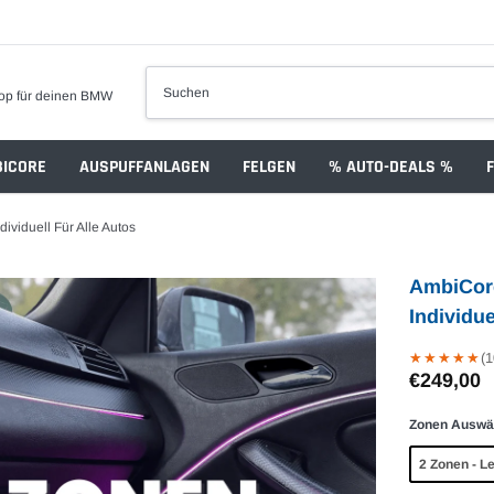
op für deinen BMW
ICORE
AUSPUFFANLAGEN
FELGEN
% AUTO-DEALS %
ividuell Für Alle Autos
AmbiCore
Individue
(1
★
★
★
★
★
★
★
★
★
★
€249,00
Zonen Auswä
2 Zonen - L