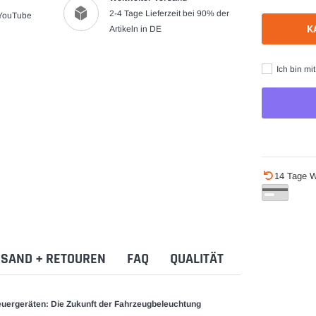
2-4 Tage Lieferzeit bei 90% der
 YouTube
K
Artikeln in DE
Ich bin mi
Produkt
14 Tage W
wird
zum
Warenkorb
hinzugefügt
SAND + RETOUREN
FAQ
QUALITÄT
uergeräten: Die Zukunft der Fahrzeugbeleuchtung