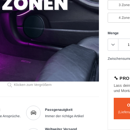
3 Zone
4 Zone
Menge
Zwischensum
🔧 PR
Klicken zum Vergrößern
Lass dein
und Mont
O
t
Passgenauigkeit
(Liefer
te Ansprüche.
Immer der richtige Artikel
Weltweiter Versand