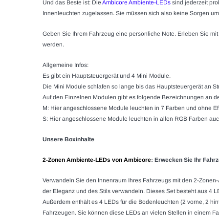
Und das Beste ist: Die
Ambicore Ambiente-LEDs
sind jederzeit pr
Innenleuchten zugelassen. Sie müssen sich also keine Sorgen u
Geben Sie Ihrem Fahrzeug eine persönliche Note. Erleben Sie mit
werden.
Allgemeine Infos:
Es gibt ein Hauptsteuergerät und 4 Mini Module.
Die Mini Module schlafen so lange bis das Hauptsteuergerät an 
Auf den Einzelnen Modulen gibt es folgende Bezeichnungen an d
M: Hier angeschlossene Module leuchten in 7 Farben und ohne Ef
S: Hier angeschlossene Module leuchten in allen RGB Farben auch
Unsere Boxinhalte
2-Zonen Ambiente-LEDs von Ambicore
: Erwecken Sie Ihr Fah
Verwandeln Sie den Innenraum Ihres Fahrzeugs mit den 2-Zonen-
der Eleganz und des Stils verwandeln. Dieses Set besteht aus 4 LE
Außerdem enthält es 4 LEDs für die Bodenleuchten (2 vorne, 2 hinte
Fahrzeugen. Sie können diese LEDs an vielen Stellen in einem Fa