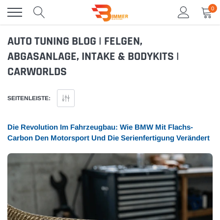
Direkt
0
zum
Inhalt
AUTO TUNING BLOG | FELGEN,
ABGASANLAGE, INTAKE & BODYKITS |
CARWORLDS
SEITENLEISTE:
Die Revolution Im Fahrzeugbau: Wie BMW Mit Flachs-
Carbon Den Motorsport Und Die Serienfertigung Verändert
/ Bequem per App
E90 Handgriffe Interior Set
E90-E9
Umrüst
★
★
★
★
★
★
★
★
★
★
★
★
★
★
★
★
€27,50
€44,9