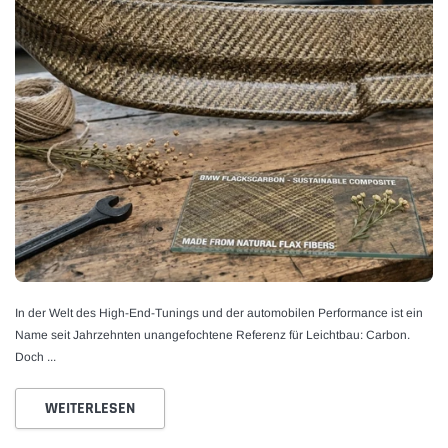
WÄHLE OPTIONEN
JETZT
In der Welt des High-End-Tunings und der automobilen Performance ist ein
Name seit Jahrzehnten unangefochtene Referenz für Leichtbau: Carbon.
Doch ...
WEITERLESEN