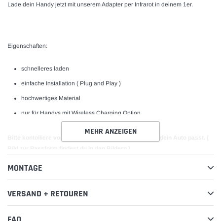
Lade dein Handy jetzt mit unserem Adapter per Infrarot in deinem 1er.
Eigenschaften:
schnelleres laden
einfache Installation ( Plug and Play )
hochwertiges Material
nur für Handys mit Wireless Charging Option
MEHR ANZEIGEN
Bitte kontolliere vor deiner bestellung ob der Artikel in dein Auto passt. (
Bild zur Passform findest du in den Bildern )
MONTAGE
VERSAND + RETOUREN
FAQ