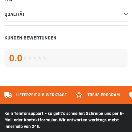
QUALITÄT
KUNDEN BEWERTUNGEN
0.0
★
★
★
★
★
★
★
★
★
★
LIEFERZEIT 3-8 WERKTAGE
TREUE PROGRAM
Kein Telefonsupport – so geht’s schneller: Schreibe uns per E-
Mail oder Kontaktformular. Wir antworten werktags meist
innerhalb von 24h.