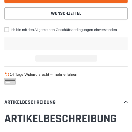
WUNSCHZETTEL
Ich bin mit den Allgemeinen Geschäftsbedingungen einverstanden
Produkt
14 Tage Widerrufsrecht –
mehr erfahren
wird
zum
Warenkorb
hinzugefügt
ARTIKELBESCHREIBUNG
ARTIKELBESCHREIBUNG