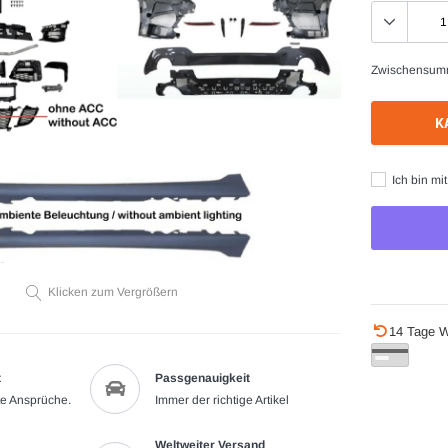
Zwischensum
K
Ich bin mi
Klicken zum Vergrößern
Produkt
14 Tage W
wird
zum
t
Passgenauigkeit
Warenkorb
te Ansprüche.
Immer der richtige Artikel
hinzugefügt
Weltweiter Versand