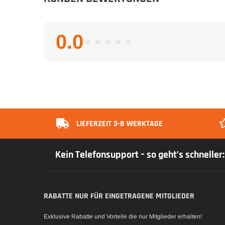
0.0
★
★
★
★
★
★
★
★
★
★
LIEFERZEIT 3-8 WERKTAGE
Kein Telefonsupport – so geht’s schnelle
RABATTE NUR FÜR EINGETRAGENE MITGLIEDER
Exklusive Rabatte und Vorteile die nur Mitglieder erhalten!