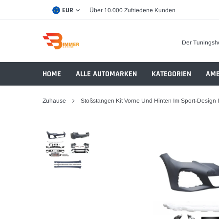
Direkt
EUR
Über 10.000 Zufriedene Kunden
zum
Inhalt
Der Tuningsh
HOME
ALLE AUTOMARKEN
KATEGORIEN
AMB
Zuhause
Stoßstangen Kit Vorne Und Hinten Im Sport-Design 