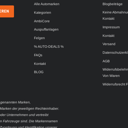
Alle Automarken
Blogbeiträge
Keine Abmahnun
Kategorien
Kontakt
AmbiCore
Impressum
Auspuffanlagen
Kontakt
Felgen
Versand
% AUTO-DEALS %
Datenschutzerk
FAQs
AGB
Kontakt
Widerrufsbelehr
BLOG
Von Waren
Widerrufsrecht 
 genannten Marken,
Marken der jeweiligen Rechteinhaber.
oder Unternehmen und vertreibt
nten Fahrzeuge sind. Die Markennamen
uordnung und Identifikation unserer