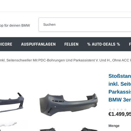
op für deinen BMW
ICORE
AUSPUFFANLAGEN
FELGEN
% AUTO-DEALS %
Inkl. Seitenschweller Mit PDC-Bohrungen Und Parkassistent V. Und H., Ohne ACC
Stoßstan
inkl. Se
Parkassi
BMW 3er,
★
★
★
★
★
★
★
★
★
★
€1.499,9
Menge