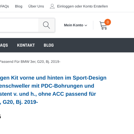
FAQs
Blog
Über Uns
Einloggen
oder
Konto Erstellen
0
Mein Konto
FAQS
KONTAKT
BLOG
 Passend Für BMW 3er, G20, Bj. 2019-
gen Kit vorne und hinten im Sport-Design
itenschweller mit PDC-Bohrungen und
stent v. und h., ohne ACC passend für
 G20, Bj. 2019-
5