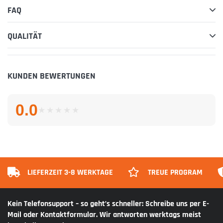
FAQ
QUALITÄT
KUNDEN BEWERTUNGEN
0.0
★
★
★
★
★
★
★
★
★
★
LIEFERZEIT 3-8 WERKTAGE
TREUE PROGRAM
Kein Telefonsupport – so geht’s schneller: Schreibe uns per E-
Mail oder Kontaktformular. Wir antworten werktags meist