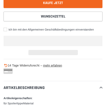
KAUFE JETZT
WUNSCHZETTEL
Ich bin mit den Allgemeinen Geschäftsbedingungen einverstanden
Produkt
14 Tage Widerrufsrecht –
mehr erfahren
wird
zum
Warenkorb
hinzugefügt
ARTIKELBESCHREIBUNG
Artikeleigenschaften
:
für SpoilerlippeMaterial