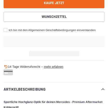
KAUFE JETZT
WUNSCHZETTEL
Ich bin mit den Allgemeinen Geschäftsbedingungen einverstanden
Produkt
14 Tage Widerrufsrecht –
mehr erfahren
wird
zum
Warenkorb
hinzugefügt
ARTIKELBESCHREIBUNG
Sportliche Hochglanz-Optik für deinen Mercedes - Premium Aftermarket
Kühlergrill!