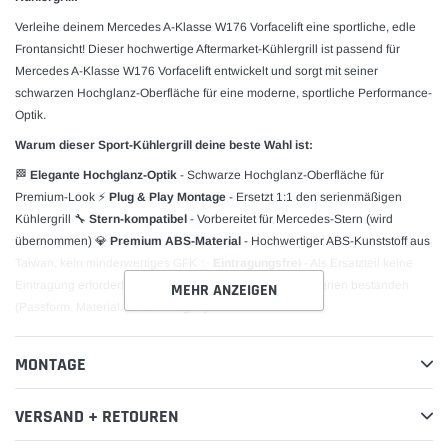
Verleihe deinem Mercedes A-Klasse W176 Vorfacelift eine sportliche, edle
Frontansicht! Dieser hochwertige Aftermarket-Kühlergrill ist passend für
Mercedes A-Klasse W176 Vorfacelift entwickelt und sorgt mit seiner
schwarzen Hochglanz-Oberfläche für eine moderne, sportliche Performance-
Optik.
Warum dieser Sport-Kühlergrill deine beste Wahl ist:
🏁
Elegante Hochglanz-Optik
- Schwarze Hochglanz-Oberfläche für
Premium-Look ⚡
Plug & Play Montage
- Ersetzt 1:1 den serienmäßigen
Kühlergrill 🔧
Stern-kompatibel
- Vorbereitet für Mercedes-Stern (wird
übernommen) 💎
Premium ABS-Material
- Hochwertiger ABS-Kunststoff aus
Taiwan, kein minderwertiges GFK ✨
Eintragungsfrei
- Als Ersatzteil keine
Eintragung erforderlich 🛠️
Geprüfte Qualität
- 16 Prüfkriterien bestanden
MEHR ANZEIGEN
(Passform, Material, Abmessungen)
Technische Spezifikationen:
MONTAGE
Kompatibel mit:
Mercedes A-Klasse W176 Vorfacelift (2012 bis
09/2015)
VERSAND + RETOUREN
Nicht passend für:
Facelift-Modelle ab 09/2015 &