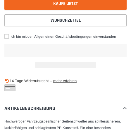
KAUFE JETZT
WUNSCHZETTEL
Ich bin mit den Allgemeinen Geschäftsbedingungen einverstanden
Produkt
14 Tage Widerrufsrecht –
mehr erfahren
wird
zum
Warenkorb
hinzugefügt
ARTIKELBESCHREIBUNG
Hochwertiger Fahrzeugspezifischer Seitenschweller aus splittersicherem,
lackierfähigen und schlagfestem PP-Kunststoff. Für eine besonders