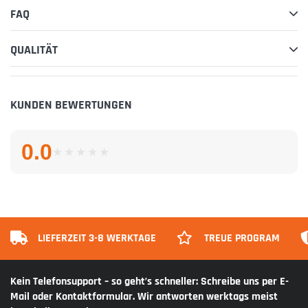
FAQ
QUALITÄT
KUNDEN BEWERTUNGEN
0.0
★
★
★
★
★
★
★
★
★
★
LIEFERZEIT 3-8 WERKTAGE
TREUE PROGRAM
Kein Telefonsupport – so geht’s schneller: Schreibe uns per E-
Mail oder Kontaktformular. Wir antworten werktags meist