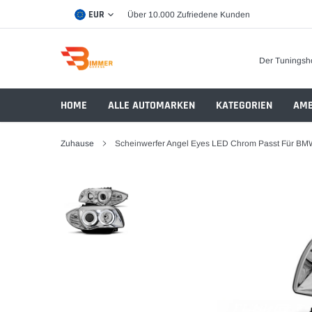
Direkt
EUR
Über 10.000 Zufriedene Kunden
zum
Inhalt
Der Tuningsh
HOME
ALLE AUTOMARKEN
KATEGORIEN
AMB
Zuhause
Scheinwerfer Angel Eyes LED Chrom Passt Für BMW