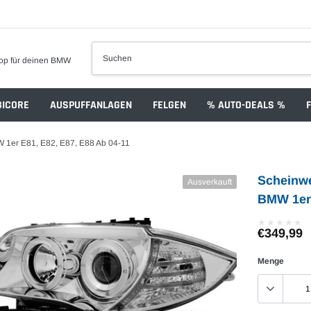
op für deinen BMW
ICORE
AUSPUFFANLAGEN
FELGEN
% AUTO-DEALS %
 1er E81, E82, E87, E88 Ab 04-11
Scheinwe
Ausverkauft
BMW 1er 
★
★
★
★
★
★
★
★
★
★
€349,99
Menge