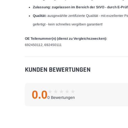
Zulassung: zugelassen im Bereich der StVO - durch E-Prü
Qualität:
ausgewählte zertifizierte Qualität - mit exzellenter
gefertigt - kein schnelles vergilben garantiert!
OE Teilenummer(n) (dienst zu Vergleichszwecken):
692450112, 692450111
KUNDEN BEWERTUNGEN
0.0
★
★
★
★
★
★
★
★
★
★
0 Bewertungen