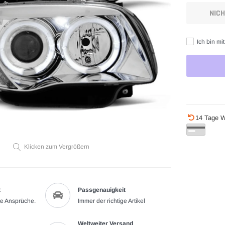
NIC
Ich bin mi
Produkt
14 Tage W
wird
zum
Warenkorb
Klicken zum Vergrößern
hinzugefügt
t
Passgenauigkeit
te Ansprüche.
Immer der richtige Artikel
Weltweiter Versand