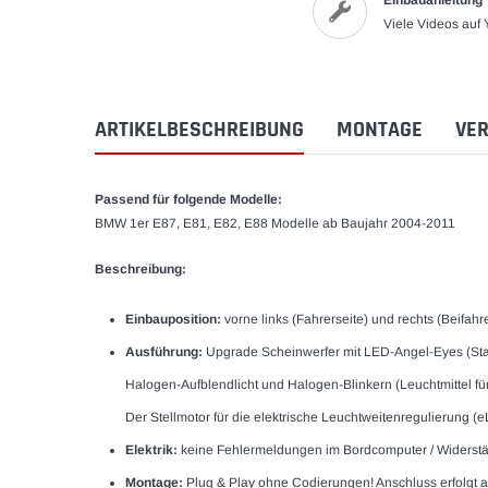
Einbauanleitung
Viele Videos auf
ARTIKELBESCHREIBUNG
MONTAGE
VER
Passend für folgende Modelle:
BMW 1er E87, E81, E82, E88 Modelle ab Baujahr 2004-2011
Beschreibung:
Einbauposition:
vorne links (Fahrerseite) und rechts (Beifahr
Ausführung:
Upgrade Scheinwerfer mit LED-Angel-Eyes (Stan
Halogen-Aufblendlicht und Halogen-Blinkern (Leuchtmittel für
Der Stellmotor für die elektrische Leuchtweitenregulierung
Elektrik:
keine Fehlermeldungen im Bordcomputer / Widerstä
Montage:
Plug & Play ohne Codierungen! Anschluss erfolgt