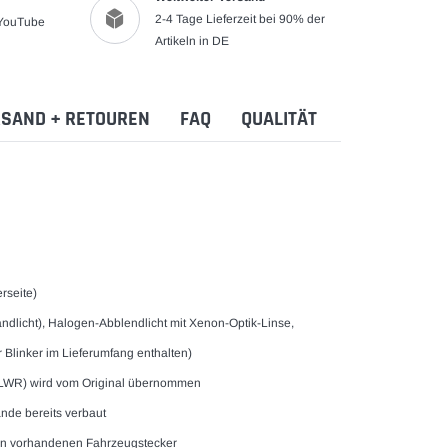
2-4 Tage Lieferzeit bei 90% der
 YouTube
Artikeln in DE
SAND + RETOUREN
FAQ
QUALITÄT
erseite)
dlicht), Halogen-Abblendlicht mit Xenon-Optik-Linse,
 Blinker im Lieferumfang enthalten)
 (eLWR) wird vom Original übernommen
nde bereits verbaut
 an vorhandenen Fahrzeugstecker