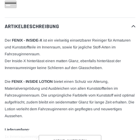
zum
Warenkorb
hinzugefügt
ARTIKELBESCHREIBUNG
Der
FENIX - INSIDE-X
ist ein vielseitig einsetzbarer Reiniger für Armaturen
und Kunststoffteile im Innenraum, sowie für jegliche Stoff-Arten im
Fahrzeuginnenraum.
Der Inside-X hinterlässt einen matten Glanz, ebenfalls hinterlässt der
Innenraumreiniger keine Schlieren auf den Glasscheiben.
Die
FENIX - INSIDE LOTION
bietet einen Schutz vor Alterung,
Materialversprödung und Ausbleichen von allen Kunststoffteilen im
Fahrzeuginnenraum. Die ursprüngliche Farbtiefe vom Kunststoff wird optimal
aufgefrischt, zudem bleibt ein seidenmatter Glanz für lange Zeit erhalten. Die
Lotion verleiht dem Fahrzeuginneren ein gepflegtes und neuwertiges
Aussehen.
Lieferumfang:
1x Innenraumreiniger 0,5L