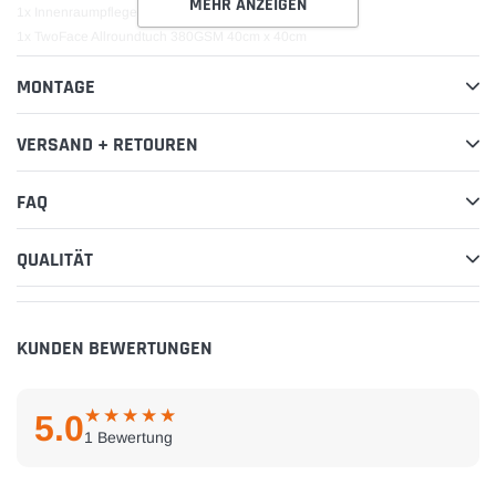
MEHR ANZEIGEN
1x Innenraumpflege 0,5L
1x TwoFace Allroundtuch 380GSM 40cm x 40cm
MONTAGE
VERSAND + RETOUREN
FAQ
QUALITÄT
KUNDEN BEWERTUNGEN
★
★
★
★
★
★
★
★
★
★
5.0
1 Bewertung