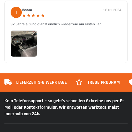
Ihsam
16.01.2024
I
★
★
★
★
★
★
★
★
★
★
32 Jahre alt und glänzt endlich wieder wie am ersten Tag
LIEFERZEIT 3-8 WERKTAGE
TREUE PROGRAM
Kein Telefonsupport – so geht’s schneller: Schreibe uns per E-
Mail oder Kontaktformular. Wir antworten werktags meist
innerhalb von 24h.