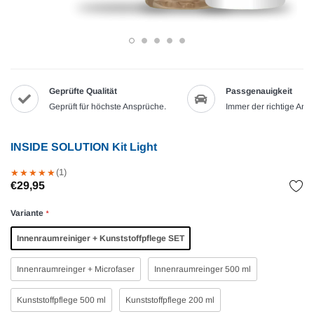
Geprüfte Qualität
Passgenauigkeit
Geprüft für höchste Ansprüche.
Immer der richtige Artik
INSIDE SOLUTION Kit Light
(1)
★
★
★
★
★
★
★
★
★
★
€29,95
Variante
*
Innenraumreiniger + Kunststoffpflege SET
Innenraumreinger + Microfaser
Innenraumreinger 500 ml
Kunststoffpflege 500 ml
Kunststoffpflege 200 ml