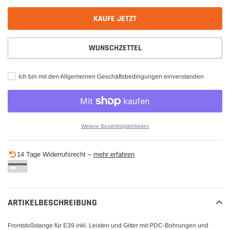
KAUFE JETZT
WUNSCHZETTEL
Ich bin mit den Allgemeinen Geschäftsbedingungen einverstanden
Weitere Bezahlmöglichkeiten
Produkt
14 Tage Widerrufsrecht –
mehr erfahren
wird
zum
Warenkorb
hinzugefügt
ARTIKELBESCHREIBUNG
Frontstoßstange für E39 inkl. Leisten und Gitter mit PDC-Bohrungen und