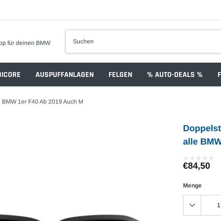
op für deinen BMW
ICORE
AUSPUFFANLAGEN
FELGEN
% AUTO-DEALS %
lle BMW 1er F40 Ab 2019 Auch M
Doppelst
alle BMW
★
★
★
★
★
★
★
★
★
★
€84,50
Menge