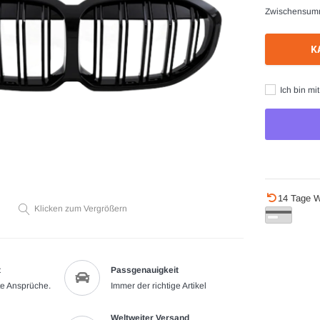
Zwischensum
K
Ich bin mi
Produkt
14 Tage W
wird
Klicken zum Vergrößern
zum
Warenkorb
hinzugefügt
t
Passgenauigkeit
te Ansprüche.
Immer der richtige Artikel
Weltweiter Versand