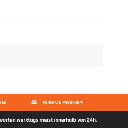
TER
PERFEKTE PASSFORM
tworten werktags meist innerhalb von 24h.