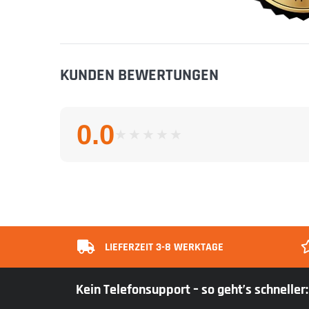
KUNDEN BEWERTUNGEN
0.0
★
★
★
★
★
★
★
★
★
★
LIEFERZEIT 3-8 WERKTAGE
Kein Telefonsupport – so geht’s schnelle