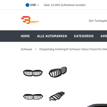
Direkt
EUR
Über 10.000 Zufriedene Kunden
zum
Inhalt
Der Tuningsh
HOME
ALLE AUTOMARKEN
KATEGORIEN
AMB
Zuhause
Doppelsteg Kühlergrill Schwarz Glanz Passt Für A