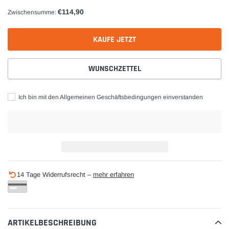
€114,90
Zwischensumme:
KAUFE JETZT
WUNSCHZETTEL
Ich bin mit den Allgemeinen Geschäftsbedingungen einverstanden
Produkt
14 Tage Widerrufsrecht –
mehr erfahren
wird
zum
Warenkorb
hinzugefügt
ARTIKELBESCHREIBUNG