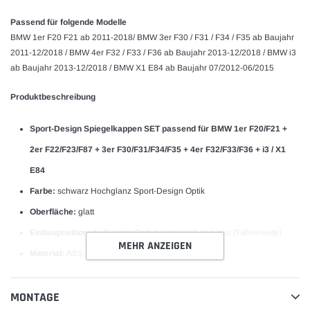
Passend für folgende Modelle
BMW 1er F20 F21 ab 2011-2018/ BMW 3er F30 / F31 / F34 / F35 ab Baujahr
2011-12/2018 / BMW 4er F32 / F33 / F36 ab Baujahr 2013-12/2018 / BMW i3
ab Baujahr 2013-12/2018 / BMW X1 E84 ab Baujahr 07/2012-06/2015
Produktbeschreibung
Sport-Design Spiegelkappen SET passend für BMW 1er F20/F21 +
2er F22/F23/F87 + 3er F30/F31/F34/F35 + 4er F32/F33/F36 + i3 / X1
E84
Farbe:
schwarz Hochglanz Sport-Design Optik
Oberfläche:
glatt
Einbauposition:
1x Rechts (Beifahrerseite) & 1x Links (Fahrerseite)
MEHR ANZEIGEN
Material:
ABS-Kunststoff-hochwertig verarbeitet
Passform:
Passgenau, Abmessungen entsprechen den
MONTAGE
Serienspiegelkappen-siehe Originalbilder der Galerie!-Anbauprobe