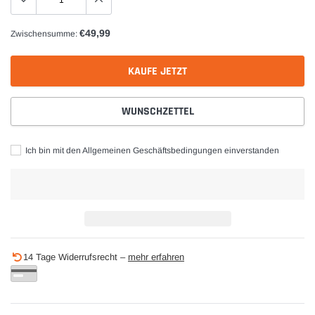
€49,99
Zwischensumme:
KAUFE JETZT
WUNSCHZETTEL
Ich bin mit den Allgemeinen Geschäftsbedingungen einverstanden
Produkt
14 Tage Widerrufsrecht –
mehr erfahren
wird
zum
Warenkorb
hinzugefügt