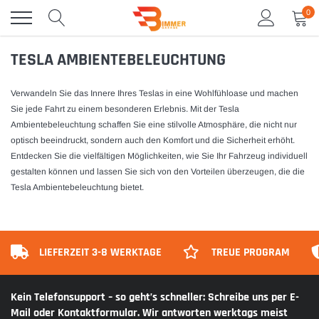
Direkt
0
zum
Inhalt
TESLA AMBIENTEBELEUCHTUNG
Verwandeln Sie das Innere Ihres Teslas in eine Wohlfühloase und machen
Sie jede Fahrt zu einem besonderen Erlebnis. Mit der
Tesla
Ambientebeleuchtung
schaffen Sie eine stilvolle Atmosphäre, die nicht nur
optisch beeindruckt, sondern auch den Komfort und die Sicherheit erhöht.
Entdecken Sie die vielfältigen Möglichkeiten, wie Sie Ihr Fahrzeug individuell
gestalten können und lassen Sie sich von den Vorteilen überzeugen, die die
Tesla Ambientebeleuchtung
bietet.
LIEFERZEIT 3-8 WERKTAGE
TREUE PROGRAM
Kein Telefonsupport – so geht’s schneller: Schreibe uns per E-
Mail oder Kontaktformular. Wir antworten werktags meist