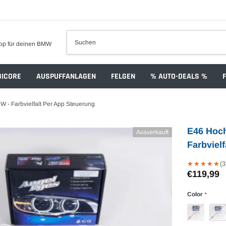
op für deinen BMW
ICORE
AUSPUFFANLAGEN
FELGEN
% AUTO-DEALS %
 - Farbvielfalt Per App Steuerung
E46 Hoch
Ausverkauft
Farbviel
(3
★
★
★
★
★
★
★
★
★
★
€119,99
Color
*