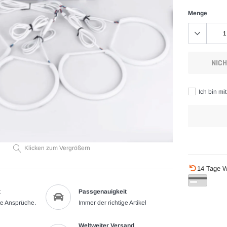
Menge
NIC
Ich bin mi
Klicken zum Vergrößern
Produkt
14 Tage W
wird
zum
t
Passgenauigkeit
Warenkorb
te Ansprüche.
Immer der richtige Artikel
hinzugefügt
Weltweiter Versand