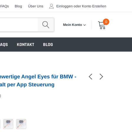
FAQs
Blog
Über Uns
Einloggen
oder
Konto Erstellen
0
Mein Konto
FAQS
KONTAKT
BLOG
wertige Angel Eyes für BMW -
falt per App Steuerung
)