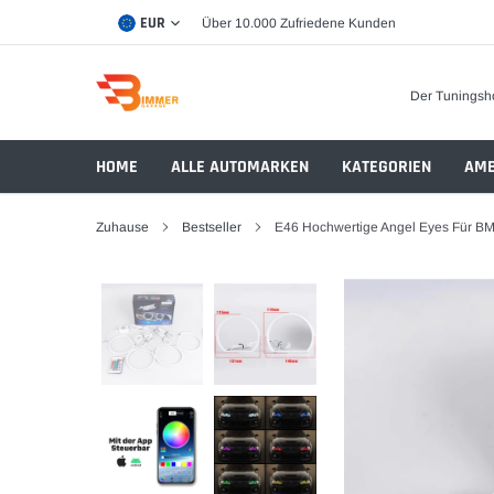
Direkt
EUR
Über 10.000 Zufriedene Kunden
zum
Inhalt
Der Tuningsh
HOME
ALLE AUTOMARKEN
KATEGORIEN
AMB
Zuhause
Bestseller
E46 Hochwertige Angel Eyes Für BMW