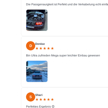
Die Passgenauigkeit ist Perfekt und die Verkabelung echt ein
Denise
D
★
★
★
★
★
★
★
★
★
★
Bin Ultra zufrieden Mega super leichter Einbau gewesen
Shari
S
★
★
★
★
★
★
★
★
★
★
Perfektes Ergebnis 😍