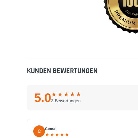
KUNDEN BEWERTUNGEN
5.0
★
★
★
★
★
★
★
★
★
★
3 Bewertungen
Cemal
C
★
★
★
★
★
★
★
★
★
★