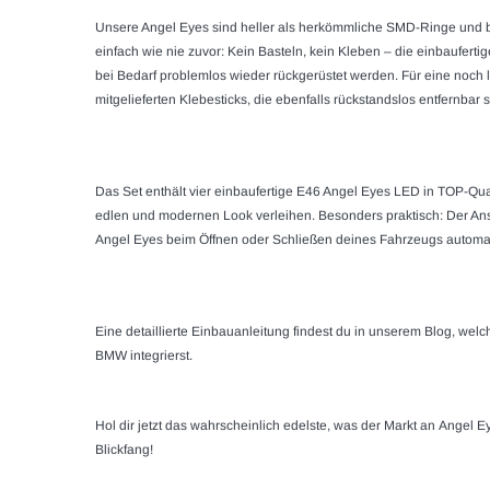
Unsere
Angel Eyes
sind heller als herkömmliche SMD-Ringe und bie
einfach wie nie zuvor: Kein Basteln, kein Kleben – die einbauferti
bei Bedarf problemlos wieder rückgerüstet werden. Für eine noch
mitgelieferten Klebesticks, die ebenfalls rückstandslos entfernbar s
Das Set enthält vier einbaufertige
E46 Angel Eyes LED
in TOP-Qual
edlen und modernen Look verleihen. Besonders praktisch: Der Ans
Angel Eyes
beim Öffnen oder Schließen deines Fahrzeugs automat
Eine detaillierte Einbauanleitung findest du in unserem Blog, welche 
BMW integrierst.
Hol dir jetzt das wahrscheinlich edelste, was der Markt an
Angel E
Blickfang!