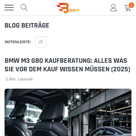
Direkt
0
zum
Inhalt
BLOG BEITRÄGE
SEITENLEISTE:
BMW M3 G80 KAUFBERATUNG: ALLES WAS
SIE VOR DEM KAUF WISSEN MÜSSEN (2025)
·
2 Min. Lesezeit
LCI AngelEyes LED Weiß (Standlicht
E90 Lenkrad Bezug Luxusveloursfolie f
t)
MLenkrad
★
★
★
★
★
★
★
★
★
★
★
★
€54,99