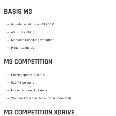
BASIS M3
Grundausstattung ab 89.900 €
480 PS Leistung
Manuelle Schaltung verfügbar
Hinterradantrieb
M3 COMPETITION
Einstiegspreis: 93.900 €
510 PS Leistung
WISTER Trockentuch 1400GSM Grau
FUZZLE Mikrofaser Waschhan
Nur mit Automatikgetriebe
★
★
★
★
★
★
★
★
★
★
(2)
★
★
★
★
★
★
★
★
★
★
Wählbar zwischen Heck- und Allradantrieb
9,90
€11,50
M3 COMPETITION XDRIVE
WÄHLE OPTIONEN
KAUFE JETZT